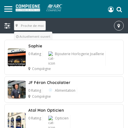
Proche de moi
Actuellement ouvert
Sophie
0 Rating
Bijouterie Horlogerie Joaillerie
Compiègne
JF Féron Chocolatier
0 Rating
Alimentation
Compiègne
Atol Mon Opticien
0 Rating
Opticien