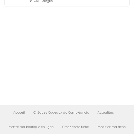
Compiègne
Accueil
Chèques Cadeaux du Compiègnois
Actualités
Mettre ma boutique en ligne
Créez votre fiche
Modifier ma fiche