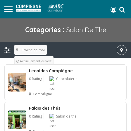
Categories :
Salon De Thé
Proche de moi
Actuellement ouvert
Leonidas Compiègne
0 Rating
Chocolaterie
Compiègne
Palais des Thés
0 Rating
Salon de thé