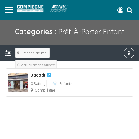
Categories :
Prêt-À-Porter Enfant
Proche de moi
Actuellement ouvert
Jacadi
0 Rating
Enfants
Compiègne