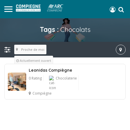
Tags :
Chocolats
Proche de moi
Actuellement ouvert
Leonidas Compiègne
0 Rating
Chocolaterie
Compiègne