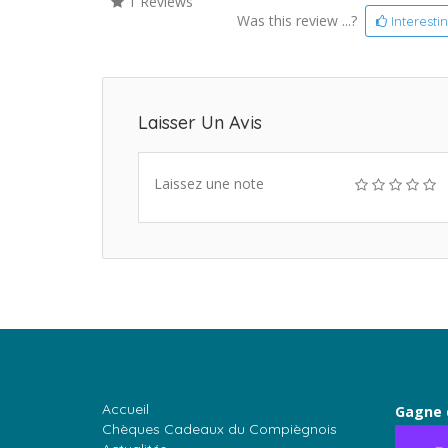
1 Reviews
Was this review ...?
Interesti
Laisser Un Avis
Laissez une note
Accueil
Gagne 
Chèques Cadeaux du Compiègnois