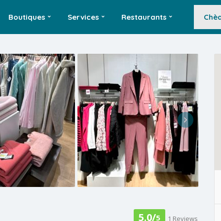
Boutiques
Services
Restaurants
Chèq
5.0/
5
1 Reviews