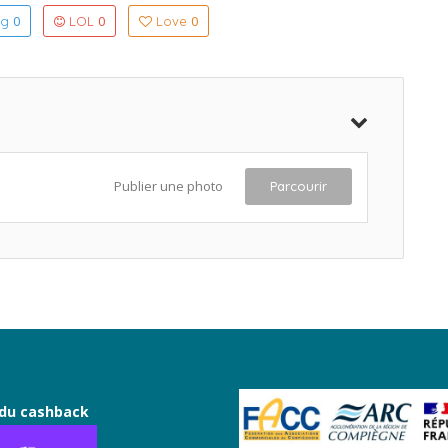
0
0
0
ng
LOL
Love
Publier une photo
Parcourir
du cashback