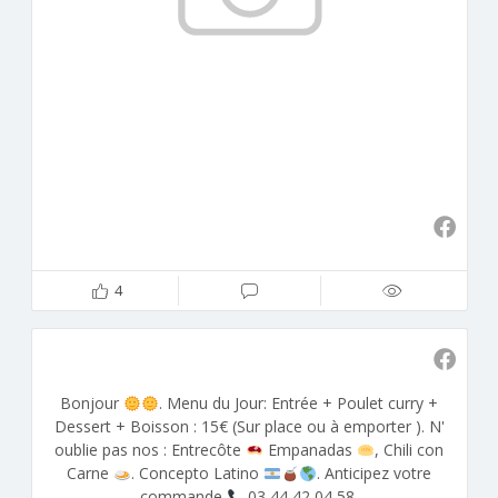
4
Bonjour
. Menu du Jour: Entrée + Poulet curry +
Dessert + Boisson : 15€ (Sur place ou à emporter ). N'
oublie pas nos : Entrecôte
Empanadas
, Chili con
Carne
. Concepto Latino
. Anticipez votre
commande
03 44 42 04 58.