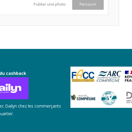
Publier une photo
Parcourir
du cashback
ec Dailyn chez les commerçants
uartier.