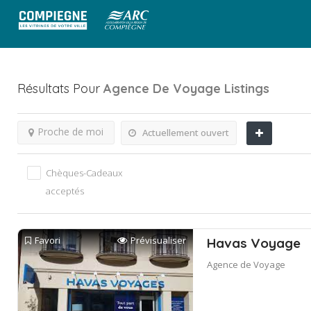
Résultats Pour
Agence De Voyage
Listings
Proche de moi
Actuellement ouvert
Chèques-Cadeaux
acceptés
Favori
Prévisualiser
Havas Voyage
Agence de Voyage