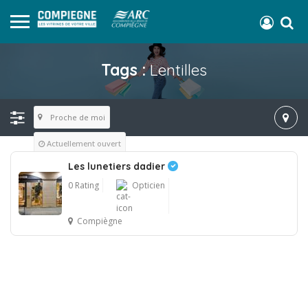
Tags :
Lentilles
Proche de moi
Actuellement ouvert
Les lunetiers dadier
0 Rating
Opticien
Compiègne