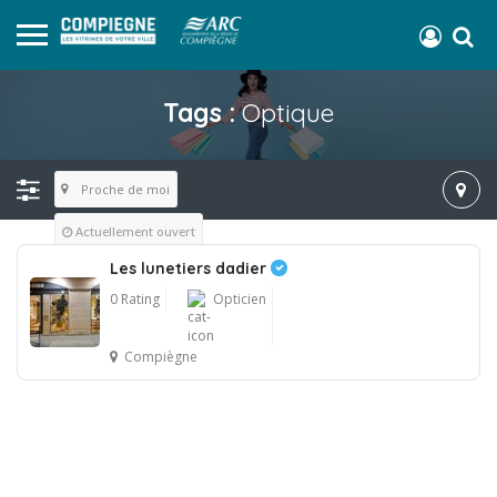
Tags :
Optique
Proche de moi
Actuellement ouvert
Les lunetiers dadier
0 Rating
Opticien
Compiègne